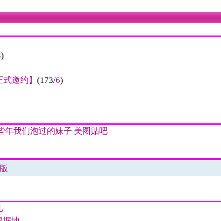
3
)
正式邀约】
(173/
6
)
些年我们泡过的妹子
美图贴吧
版
儿
根据地