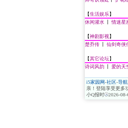
【
生活娱乐
】
休闲灌水
丨
情迷星
【
神剧影视
】
楚乔传
丨
仙剑奇侠
【
其它论坛
】
诗词风韵
丨
爱的天
i5家园网
-
社区
-
导航
亲！登陆享受更多
小Q报时
2026-08-