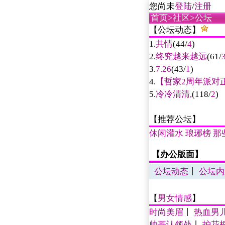
您尚未
登陆
/
注册
首页
>
社区
>公坛
【公坛动态】
1.
共情
(44/
4
)
2.
终究越来越远
(61/
3.
7.26
(43/
1
)
4.
【哲家2周年派对
5.
冷冷清清,
(118/
2
)
【推荐公坛】
休闲灌水
琅琊榜
那
【办公版面】
公坛动态
丨
公坛内
【
男女情感
】
时尚美眉
丨
热血男
帅哥认领处
丨
护花