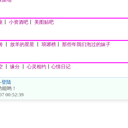
座
丨
小资酒吧
丨
美图贴吧
传
丨
放羊的星星
丨
琅琊榜
丨
那些年我们泡过的妹子
空
丨
缘分
丨
心灵相约
丨
心情日记
-
登陆
功能哟！
07 00:52:39