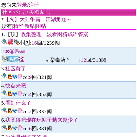
您尚未
登录
/
注册
社区
>
公坛
>
美图贴吧
*
【火】大陆争霸，江湖角逐～
所有|
精华
|
新贴
|
图帖
1.【顶】
收集整理一波看图猜成语答案
小7️⃣
:
16
回/
1239
阅
2.
❌😬👋🍛
﹃朶毒药 °
:
12
回/
313
阅
3.
社区黄了
cc
:
9
回/
321
阅
4.
快点来吧
cc
:
4
回/
353
阅
5.
看到什么了
cc
:
2
回/
337
阅
6.
我觉得吧现在玩帖子越来越少了
cc
:
6
回/
381
阅