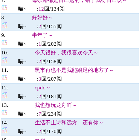
7.
每条路都是自己选的，错了就得自己认～
喵~
:
12
回/
134
阅
8.
好好好～
喵~
:
2
回/
155
阅
9.
半年了～
喵~
:
1
回/
202
阅
10.
今天很好，我很喜欢今天～
喵~
:
2
回/
158
阅
11.
黑市再也不是我能踏足的地方了～
喵~
:
3
回/
207
阅
12.
cpdd～
喵~
:
2
回/
181
阅
13.
我也想玩龙舟吖～
喵~
:
7
回/
234
阅
14.
生活不止诗和远方，还有你～
喵~
:
2
回/
170
阅