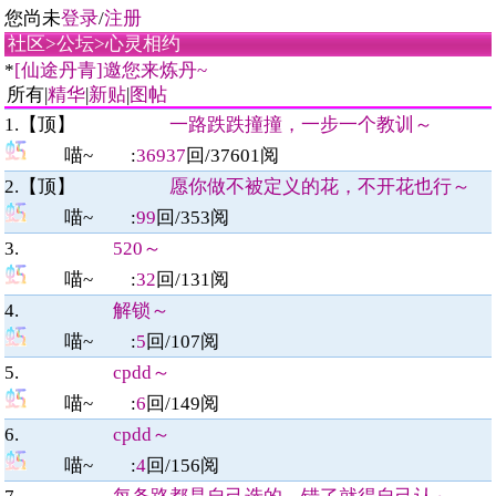
您尚未
登录
/
注册
社区
>
公坛
>
心灵相约
*
[仙途丹青]邀您来炼丹~
所有|
精华
|
新贴
|
图帖
1.【顶】
一路跌跌撞撞，一步一个教训～
喵~
:
36937
回/
37601
阅
2.【顶】
愿你做不被定义的花，不开花也行～
喵~
:
99
回/
353
阅
3.
520～
喵~
:
32
回/
131
阅
4.
解锁～
喵~
:
5
回/
107
阅
5.
cpdd～
喵~
:
6
回/
149
阅
6.
cpdd～
喵~
:
4
回/
156
阅