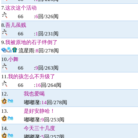
7.
这次这个活动
66
:
6
回/
326
阅
8.
吾儿虽贱
66
:
1
回/
231
阅
9.
我被原地的石子绊倒了
流星雨
:
8
回/
278
阅
10.
小舞
66
:
9
回/
263
阅
11.
我的孩怎么不升级了
66
:
16
回/
264
阅
12.
我也爱喝
嘟嘟潴
:
14
回/
278
阅
13.
是好安静哈！
嘟嘟潴
:
9
回/
253
阅
14.
今天三十几度
嘟嘟潴
:
5
回/
257
阅