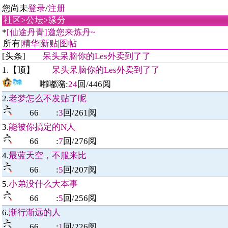
您尚未
登录
/
注册
社区
>
公坛
>
缘分
*
[仙途丹青]邀您来炼丹~
所有|
精华
|
新贴
|
图帖
[头条]
呆头呆脑你的Les外卖到了了
1.【顶】
呆头呆脑你的Les外卖到了了
嘟嘟潴
:
24
回/
446
阅
2.
老梦怎么不发贴了呢
66
:
3
回/
261
阅
3.
能被你搞定的N人
66
:
7
回/
276
阅
4.
最蓝天空，不服来比
66
:
5
回/
207
阅
5.
小弟没什么大本事
66
:
5
回/
256
阅
6.
渐行渐远的人
66
:
1
回/
226
阅