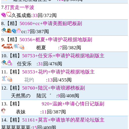
7.
打赏走一半波
久孤成瘾:
33
回/
372
阅
8.【精】
50160+cc+申请美图贴吧板副
cc
:
7
回/
387
阅
9.【精】
50356+栀夏+申请护花根据地版副
栀夏
:
7
回/
382
阅
10.【精】
50753+任安乐+申请护花根据地副版主
任安乐
:
31
回/
476
阅
11.【精】
50353+花约+申请护花根据地版主
花约
:
13
回/
455
阅
12.【精】
50760+陆沉+申请琅琊榜板副
天然黑の 陆沉゛
:
9
回/
408
阅
13.【精】
920+温婉+申请心情日记版副
表妹ゞ
:
11
回/
387
阅
14.【精】
51161+莫言+申请放羊的星星论坛版主
莫莫莫莫莫莫
:
15
回/
400
阅