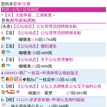
您尚未
登录
/
注册
社区
>
公坛
>
公坛动态
*
【火】大陆争霸，江湖角逐～
所有|
精华
|
新贴
|
图帖
[头条]
【公坛动态】公坛管理员招聘报名帖
1.【顶】
【公坛动态】公坛管理员招聘报名帖
嘟嘟潴
:
136
回/
1764
阅
2.【顶】
【公坛动态】撤职通告
嘟嘟潴
:
30
回/
499
阅
3.【顶】
【公坛动态】关于公坛管理兼职
嘟嘟潴
:
15
回/
600
阅
4.
100003+鹅厂一枝花+申请帅哥认领处版主
🍓鹅🦢厂一枝花🌸
:
32
回/
411
阅
5.【精】
【公坛动态】公坛人员调整及公坛宝子福利公告
桃紫の 紫梦゛
:
27
回/
681
阅
6.【精】
51222+岁岁皆欢愉+申请心灵相约版副
迪士尼在逃公主☺︎
:
14
回/
389
阅